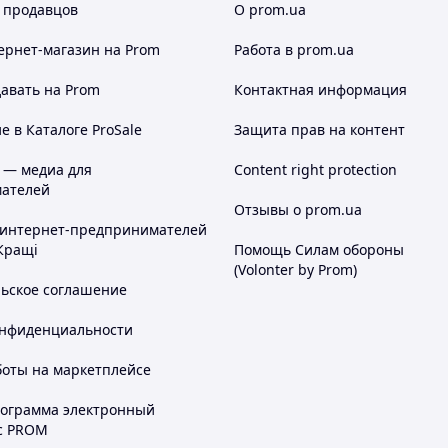
 продавцов
О prom.ua
ернет-магазин
на Prom
Работа в prom.ua
авать на Prom
Контактная информация
 в Каталоге ProSale
Защита прав на контент
 — медиа для
Content right protection
ателей
Отзывы о prom.ua
 интернет-предпринимателей
Кращі
Помощь Силам обороны
(Volonter by Prom)
льское соглашение
онфиденциальности
боты на маркетплейсе
рограмма электронный
с PROM