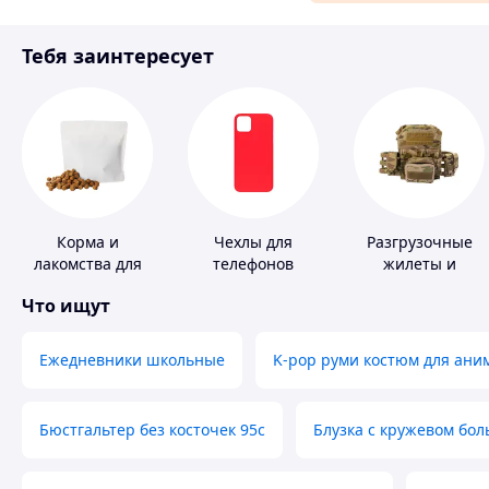
Материалы для ремонта
Тебя заинтересует
Спорт и отдых
Корма и
Чехлы для
Разгрузочные
лакомства для
телефонов
жилеты и
домашних
плитоноски без
Что ищут
животных и
плит
птиц
Ежедневники школьные
K-pop руми костюм для ани
Бюстгальтер без косточек 95с
Блузка с кружевом бо