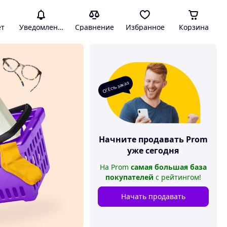
ет
Уведомления
Сравнение
Избранное
Корзина
О! Есть заказ
Начните продавать
Prom
уже сегодня
На
Prom
самая большая база
покупателей
с рейтингом
!
Начать продавать