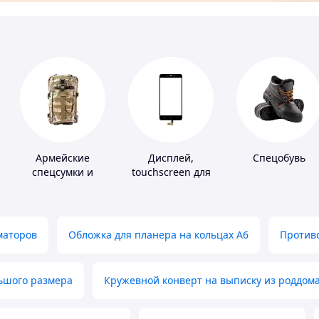
Армейские
Дисплей,
Спецобувь
спецсумки и
touchscreen для
рюкзаки
телефонов
маторов
Обложка для планера на кольцах А6
Противо
льшого размера
Кружевной конверт на выписку из роддом