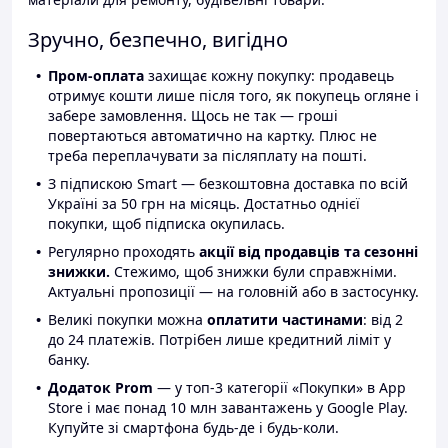
Зручно, безпечно, вигідно
Пром-оплата
захищає кожну покупку: продавець
отримує кошти лише після того, як покупець огляне і
забере замовлення. Щось не так — гроші
повертаються автоматично на картку. Плюс не
треба переплачувати за післяплату на пошті.
З підпискою Smart — безкоштовна доставка по всій
Україні за 50 грн на місяць. Достатньо однієї
покупки, щоб підписка окупилась.
Регулярно проходять
акції від продавців та сезонні
знижки.
Стежимо, щоб знижки були справжніми.
Актуальні пропозиції — на головній або в застосунку.
Великі покупки можна
оплатити частинами
: від 2
до 24 платежів. Потрібен лише кредитний ліміт у
банку.
Додаток Prom
— у топ-3 категорії «Покупки» в App
Store і має понад 10 млн завантажень у Google Play.
Купуйте зі смартфона будь-де і будь-коли.