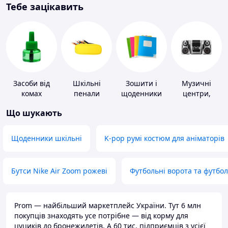
Тебе зацікавить
Засоби від
Шкільні
Зошити і
Музичні
комах
пенали
щоденники
центри,
магнітоли
Що шукають
Щоденники шкільні
K-pop румі костюм для аніматорів
Бутси Nike Air Zoom рожеві
Футбольні ворота та футбо
Prom — найбільший маркетплейс України. Тут 6 млн
покупців знаходять усе потрібне — від корму для
цуциків до бронежилетів. А 60 тис. підприємців з усієї