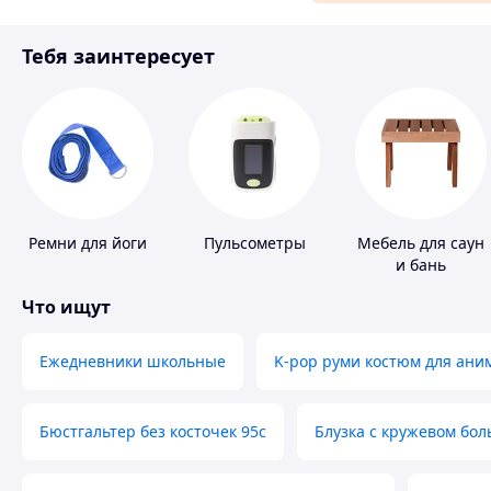
Материалы для ремонта
Тебя заинтересует
Спорт и отдых
Ремни для йоги
Пульсометры
Мебель для саун
и бань
Что ищут
Ежедневники школьные
K-pop руми костюм для ани
Бюстгальтер без косточек 95с
Блузка с кружевом бо