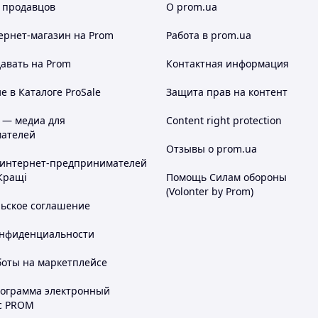
 продавцов
О prom.ua
ернет-магазин
на Prom
Работа в prom.ua
авать на Prom
Контактная информация
 в Каталоге ProSale
Защита прав на контент
 — медиа для
Content right protection
ателей
Отзывы о prom.ua
 интернет-предпринимателей
Кращі
Помощь Силам обороны
(Volonter by Prom)
льское соглашение
онфиденциальности
боты на маркетплейсе
рограмма электронный
с PROM