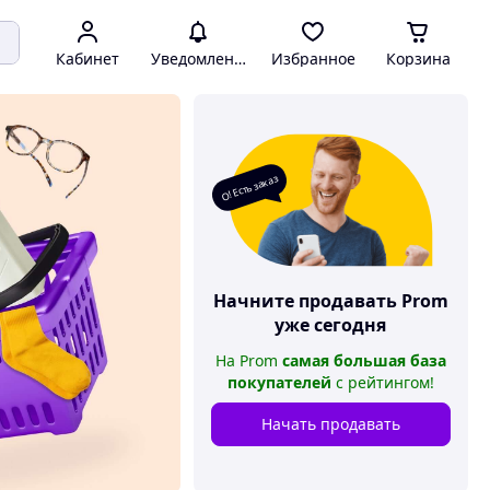
Кабинет
Уведомления
Избранное
Корзина
О! Есть заказ
Начните продавать
Prom
уже сегодня
На
Prom
самая большая база
покупателей
с рейтингом
!
Начать продавать