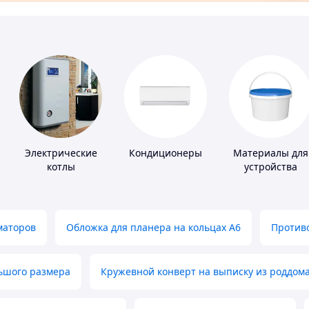
Электрические
Кондиционеры
Материалы для
котлы
устройства
полимерных
полов
маторов
Обложка для планера на кольцах А6
Противо
льшого размера
Кружевной конверт на выписку из роддом