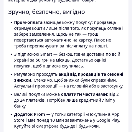
Зручно, безпечно, вигідно
Пром-оплата
захищає кожну покупку: продавець
отримує кошти лише після того, як покупець огляне і
забере замовлення. Щось не так — гроші
повертаються автоматично на картку. Плюс не
треба переплачувати за післяплату на пошті.
З підпискою Smart — безкоштовна доставка по всій
Україні за 50 грн на місяць. Достатньо однієї
покупки, щоб підписка окупилась.
Регулярно проходять
акції від продавців та сезонні
знижки.
Стежимо, щоб знижки були справжніми.
Актуальні пропозиції — на головній або в застосунку.
Великі покупки можна
оплатити частинами
: від 2
до 24 платежів. Потрібен лише кредитний ліміт у
банку.
Додаток Prom
— у топ-3 категорії «Покупки» в App
Store і має понад 10 млн завантажень у Google Play.
Купуйте зі смартфона будь-де і будь-коли.