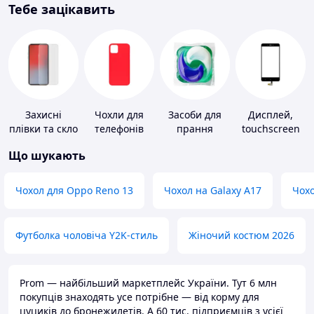
Тебе зацікавить
Захисні
Чохли для
Засоби для
Дисплей,
плівки та скло
телефонів
прання
touchscreen
для
для телефонів
Що шукають
портативних
пристроїв
Чохол для Oppo Reno 13
Чохол на Galaxy A17
Чохо
Футболка чоловіча Y2K-стиль
Жіночий костюм 2026
Prom — найбільший маркетплейс України. Тут 6 млн
покупців знаходять усе потрібне — від корму для
цуциків до бронежилетів. А 60 тис. підприємців з усієї